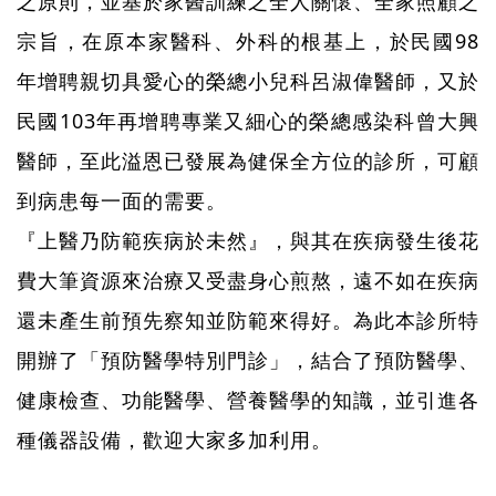
之原則，並基於家醫訓練之全人關懷、全家照顧之
宗旨，在原本家醫科、外科的根基上，於民國98
年增聘親切具愛心的榮總小兒科呂淑偉醫師，又於
民國103年再增聘專業又細心的榮總感染科曾大興
醫師，至此溢恩已發展為健保全方位的診所，可顧
到病患每一面的需要。
『上醫乃防範疾病於未然』，與其在疾病發生後花
費大筆資源來治療又受盡身心煎熬，遠不如在疾病
還未產生前預先察知並防範來得好。為此本診所特
開辦了「預防醫學特別門診」，結合了預防醫學、
健康檢查、功能醫學、營養醫學的知識，並引進各
種儀器設備，歡迎大家多加利用。