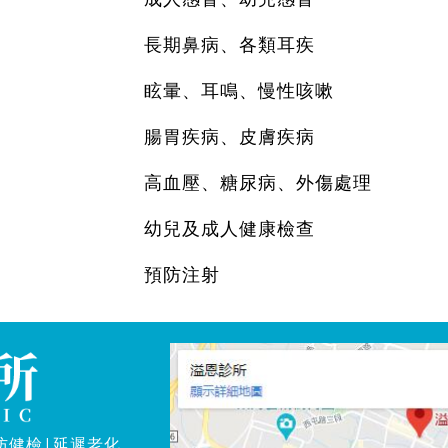
長期鼻病、各類耳疾
眩暈、耳鳴、慢性咳嗽
腸胃疾病、皮膚疾病
高血壓、糖尿病、外傷處理
幼兒及成人健康檢查
預防注射
防健檢|延遲老化