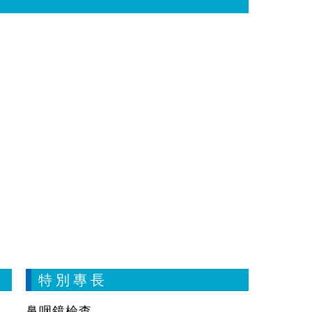
特 別 專 長
鼻咽鏡檢查