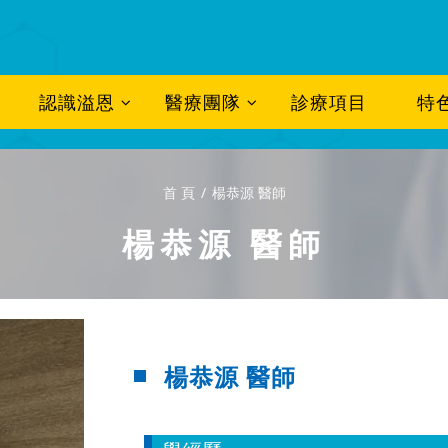
認識溢恩
醫療團隊
診療項目
特
首 頁
楊恭源 醫師
楊恭源 醫師
楊恭源 醫師