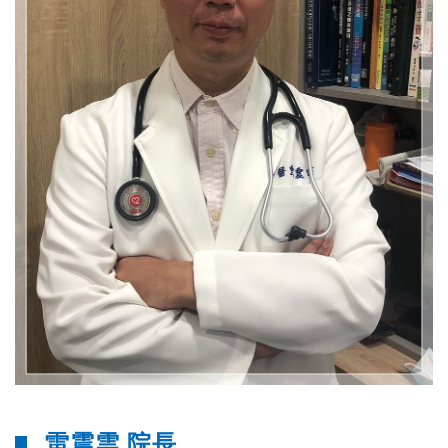
雷震雲 院長