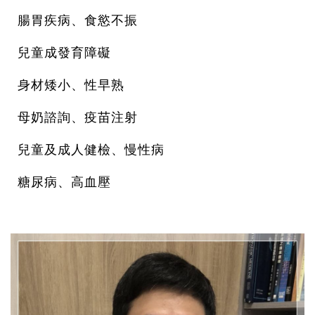
腸胃疾病、食慾不振
兒童成發育障礙
身材矮小、性早熟
母奶諮詢、疫苗注射
兒童及成人健檢、慢性病
糖尿病、高血壓