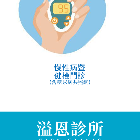
慢性病暨
健檢門診
(含糖尿病共照網)